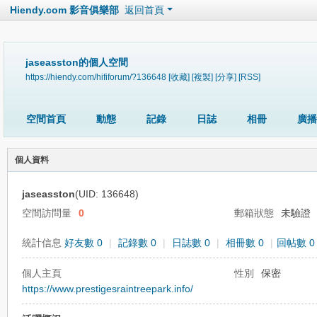
Hiendy.com 影音俱樂部
返回首頁
jaseasston的個人空間
https://hiendy.com/hififorum/?136648
[收藏]
[複製]
[分享]
[RSS]
空間首頁
動態
記錄
日誌
相冊
廣播
個人資料
jaseasston
(UID: 136648)
空間訪問量
0
郵箱狀態
未驗證
統計信息
好友數 0
|
記錄數 0
|
日誌數 0
|
相冊數 0
|
回帖數 0
個人主頁
性別
保密
https://www.prestigesraintreepark.info/